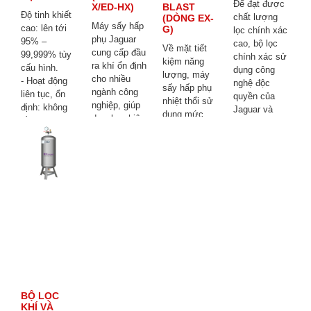
Để đạt được
X/ED-HX)
BLAST
Độ tinh khiết
chất lượng
(DÒNG EX-
Máy sấy hấp
cao: lên tới
G)
lọc chính xác
phụ Jaguar
95% –
cao, bộ lọc
Về mặt tiết
cung cấp đầu
99,999% tùy
chính xác sử
kiệm năng
ra khí ổn định
cấu hình.
dụng công
lượng, máy
cho nhiều
- Hoạt động
nghệ độc
sấy hấp phụ
ngành công
liên tục, ổn
quyền của
nhiệt thổi sử
nghiệp, giúp
định: không
Jaguar và
dụng mức
doanh nghiệp
cần bình
nhiều lớp vật
tiêu thụ khí
duy trì sản
chứa Nitơ
liệu lọc, bao
tái sinh thấp,
xuất ổn định.
lỏng, sản xuất
gồm các lớp
thời gian gia
tại chỗ theo
sợi
nhiệt và làm
nhu cầu.
borosilicate,
mát được
các lớp sợi
điều khiển tự
thủy tinh, các
động để giảm
lớp than hoạt
mức tiêu thụ
tính, nhiều
điện năng.
lớp vải không
dệt và một
lớp lưới thép
không gỉ.
BỘ LỌC
KHÍ VÀ