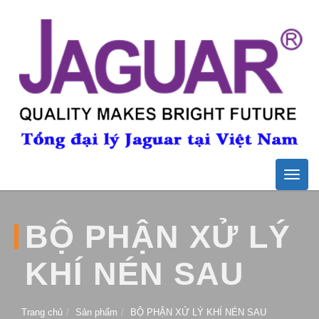
Toggle
naviga
BỘ PHẬN XỬ LÝ
KHÍ NÉN SAU
Trang chủ
Sản phẩm
BỘ PHẬN XỬ LÝ KHÍ NÉN SAU