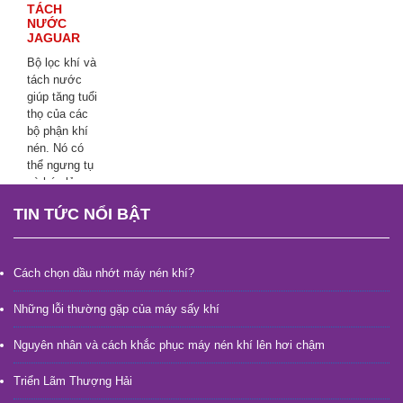
TÁCH
NƯỚC
JAGUAR
Bộ lọc khí và
tách nước
giúp tăng tuổi
thọ của các
bộ phận khí
nén. Nó có
thể ngưng tụ
và hóa lỏng
không khí
TIN TỨC NỔI BẬT
trong đường
ống.
EL200 -
HEL500
Cách chọn dầu nhớt máy nén khí?
Những lỗi thường gặp của máy sấy khí
Nguyên nhân và cách khắc phục máy nén khí lên hơi chậm
Triển Lãm Thượng Hải