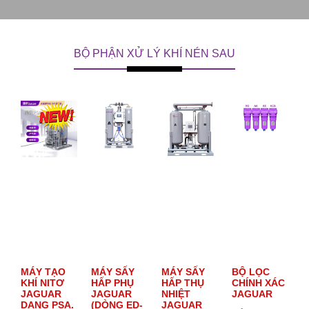
BỘ PHẬN XỬ LÝ KHÍ NÉN SAU
MÁY TẠO
MÁY SẤY
MÁY SẤY
BỘ LỌC
KHÍ NITƠ
HẤP PHỤ
HẤP THỤ
CHÍNH XÁC
JAGUAR
JAGUAR
NHIỆT
JAGUAR
DẠNG PSA.
(DÒNG ED-
JAGUAR