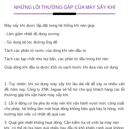
NHỮNG LỖI THƯỜNG GẶP CỦA MÁY SẤY KHÍ
Máy sấy khí được lắp đặt trong hệ thống khí nén giúp
- Làm giảm nhiệt độ đọng sương
- Sử dụng bộ lọc đường ống để:
Tách các phân tử nước của dòng khí nén đầu ra
Tách các tạp chất như bụi bẩn, các phân tử dầu trong khí nén
Giúp dòng khí đầu ra được khô và sạch trước khi đưa vào sử dụng
1. Tuy nhiên, khi sử dụng máy sấy khí lâu dài rất dễ xảy ra nhiều vấn
đề, hôm nay, Công ty XNK Jaguar sẽ hỗ trợ cho quý khách hàng các lỗi
thường gặp khi vận hành máy sấy khí:
2. Lỗi ở động cơ ba pha do máy nén khí vận hành vượt mức công suất
cho phép, hệ thống làm mát hoạt động không hiệu quả hay bị hỏng, môi
trường làm việc có nhiệt độ quá cao.
3. Quạt giải nhiệt không hoạt động: Cần kiểm tra vệ sinh lại máy nén
khí, có thể do bụi bám quá nhiều hay dầu bị khô khiến cánh quạt không