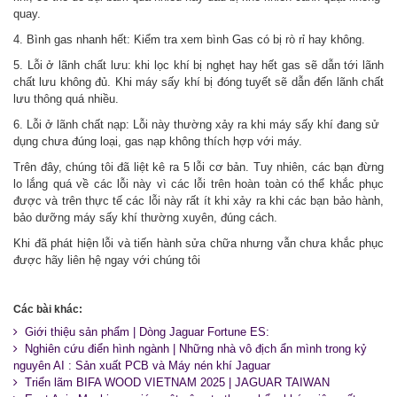
quay.
4. Bình gas nhanh hết: Kiểm tra xem bình Gas có bị rò rỉ hay không.
5. Lỗi ở lãnh chất lưu: khi lọc khí bị nghẹt hay hết gas sẽ dẫn tới lãnh
chất lưu không đủ. Khi máy sấy khí bị đóng tuyết sẽ dẫn đến lãnh chất
lưu thông quá nhiều.
6. Lỗi ở lãnh chất nạp: Lỗi này thường xảy ra khi máy sấy khí đang sử
dụng chưa đúng loại, gas nạp không thích hợp với máy.
Trên đây, chúng tôi đã liệt kê ra 5 lỗi cơ bản. Tuy nhiên, các bạn đừng
lo lắng quá về các lỗi này vì các lỗi trên hoàn toàn có thể khắc phục
được và trên thực tế các lỗi này rất ít khi xảy ra khi các bạn bảo hành,
bảo dưỡng máy sấy khí thường xuyên, đúng cách.
Khi đã phát hiện lỗi và tiến hành sửa chữa nhưng vẫn chưa khắc phục
được hãy liên hệ ngay với chúng tôi
Các bài khác:
Giới thiệu sản phẩm | Dòng Jaguar Fortune ES:
Nghiên cứu điển hình ngành | Những nhà vô địch ẩn mình trong kỷ
nguyên AI : Sản xuất PCB và Máy nén khí Jaguar
Triển lãm BIFA WOOD VIETNAM 2025 | JAGUAR TAIWAN