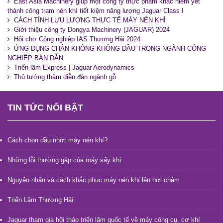
East Asia Machinery giúp một công ty thực phẩm khác niêm yết
thành công trạm nén khí tiết kiệm năng lượng Jaguar Class I
CÁCH TÍNH LƯU LƯỢNG THỰC TẾ MÁY NÉN KHÍ
Giới thiệu công ty Dongya Machinery (JAGUAR) 2024
Hội chợ Công nghiệp IAS Thượng Hải 2024
ỨNG DỤNG CHÂN KHÔNG KHÔNG DẦU TRONG NGÀNH CÔNG
NGHIỆP BÁN DẪN
Triển lãm Express | Jaguar Aerodynamics
Thủ tướng thăm diễn đàn ngành gỗ
TIN TỨC NỔI BẬT
Cách chọn dầu nhớt máy nén khí?
Những lỗi thường gặp của máy sấy khí
Nguyên nhân và cách khắc phục máy nén khí lên hơi chậm
Triển Lãm Thượng Hải
Jaguar tham gia hội thảo triển lãm quốc tế về máy công cụ, cơ khí