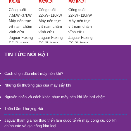
ES-50
ES75-2I
ES150-2I
Công suất:
Công suất:
Công suất:
7,5kW~37kW
22kW~110kW
22kW~110kW
Máy nén trục
Máy nén trục
Máy nén trục
vít nam châm
vít nam châm
vít nam châm
vĩnh cửu
vĩnh cửu
vĩnh cửu
Jaguar Fuxing
Jaguar Fuxing
Jaguar Fuxing
ES-2i được
ES-2i được
ES-2i được
sử dụng rộng
sử dụng rộng
sử dụng rộng
TIN TỨC NỔI BẬT
rãi trong các
rãi trong các
rãi trong các
ngành công
ngành công
ngành công
nghiệp năng
nghiệp năng
nghiệp năng
lượng, dệt
lượng, dệt
lượng, dệt
Cách chọn dầu nhớt máy nén khí?
may, máy
may, máy
may, máy
móc và hóa
móc và hóa
móc và hóa
Những lỗi thường gặp của máy sấy khí
chất, đảm
chất, đảm
chất, đảm
bảo hoạt động
bảo hoạt động
bảo hoạt động
Nguyên nhân và cách khắc phục máy nén khí lên hơi chậm
sản xuất đáng
sản xuất đáng
sản xuất đáng
tin cậy và đạt
tin cậy và đạt
tin cậy và đạt
Triển Lãm Thượng Hải
được sản
được sản
được sản
xuất an toàn,
xuất an toàn,
xuất an toàn,
Jaguar tham gia hội thảo triển lãm quốc tế về máy công cụ, cơ khí
tin cậy và ổn
tin cậy và ổn
tin cậy và ổn
chính xác và gia công kim loại
định.
định.
định.