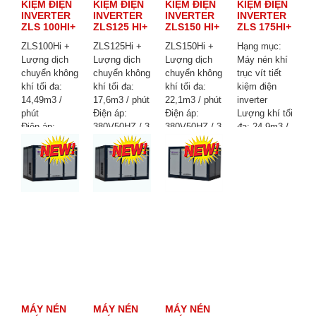
KIỆM ĐIỆN
KIỆM ĐIỆN
KIỆM ĐIỆN
KIỆM ĐIỆN
INVERTER
INVERTER
INVERTER
INVERTER
ZLS 100HI+
ZLS125 HI+
ZLS150 HI+
ZLS 175HI+
ZLS100Hi +
ZLS125Hi +
ZLS150Hi +
Hạng mục:
Lượng dịch
Lượng dịch
Lượng dịch
Máy nén khí
chuyển không
chuyển không
chuyển không
trục vít tiết
khí tối đa:
khí tối đa:
khí tối đa:
kiệm điện
14,49m3 /
17,6m3 / phút
22,1m3 / phút
inverter
phút
Điện áp:
Điện áp:
Lượng khí tối
Điện áp:
380V50HZ / 3
380V50HZ / 3
đa: 24,9m3 /
380V50HZ / 3
pha
pha
phút
pha
Công suất:
Công suất:
Công suất:
Công suất:
90KW /
110KW /
132kw /
75KW /
125HP
150HP
175hp
100HP
Áp suất:
Áp suất: 8
Áp suất: 8bar
Áp suất: 8
8BAR
BAR
Kích thước:
BAR
Kích thước:
Kích thước:
3000 * 2000 *
Kích thước:
1800 * 1350 *
2390 * 1650 *
2050mm
1750 * 1300 *
1630mm
1920mm
Trọng lượng:
1600mm
Trọng lượng:
Trọng lượng:
3800kg
Trọng lượng:
2400KG
3300KG
1650KG
MÁY NÉN
MÁY NÉN
MÁY NÉN