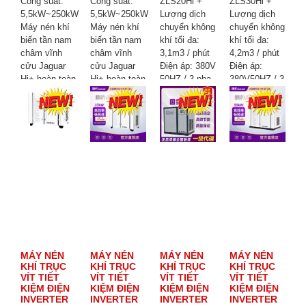
Công suất:
Công suất:
ZLS20Hi +
ZLS30Hi +
5,5kW~250kW
5,5kW~250kW
Lượng dịch
Lượng dịch
Máy nén khí
Máy nén khí
chuyển không
chuyển không
biến tần nam
biến tần nam
khí tối đa:
khí tối đa:
châm vĩnh
châm vĩnh
3,1m3 / phút
4,2m3 / phút
cửu Jaguar
cửu Jaguar
Điện áp: 380V
Điện áp:
Hi+ hoàn toàn
Hi+ hoàn toàn
50HZ / 3 pha
380V50HZ / 3
mới mang lại
mới mang lại
Công suất:
pha
hiệu suất cao,
hiệu suất cao,
15KW / 20HP
Công suất:
tiết kiệm năng
tiết kiệm năng
Áp suất: 8
22KW / 30HP
lượng và vận
lượng và vận
BAR
Áp suất: 8
hành ổn định.
hành ổn định.
Kích thước:
BAR
Đây là
Đây là
1050 * 920 *
Kích thước:
thương hiệu
thương hiệu
1150mm
1250 * 900 *
máy nén khí
máy nén khí
Trọng lượng:
1250mm
được vô số
được vô số
458KG
Trọng lượng:
doanh nghiệp
doanh nghiệp
575KG
lựa chọn.
lựa chọn.
MÁY NÉN
MÁY NÉN
MÁY NÉN
MÁY NÉN
KHÍ TRỤC
KHÍ TRỤC
KHÍ TRỤC
KHÍ TRỤC
VÍT TIẾT
VÍT TIẾT
VÍT TIẾT
VÍT TIẾT
KIỆM ĐIỆN
KIỆM ĐIỆN
KIỆM ĐIỆN
KIỆM ĐIỆN
INVERTER
INVERTER
INVERTER
INVERTER