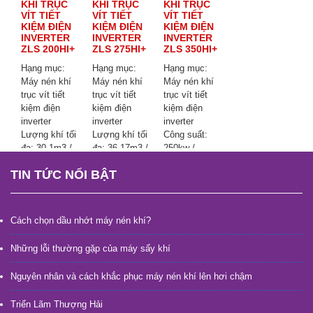
KHÍ TRỤC
KHÍ TRỤC
KHÍ TRỤC
VÍT TIẾT
VÍT TIẾT
VÍT TIẾT
KIỆM ĐIỆN
KIỆM ĐIỆN
KIỆM ĐIỆN
INVERTER
INVERTER
INVERTER
ZLS 200HI+
ZLS 275HI+
ZLS 350HI+
Hạng mục:
Hạng mục:
Hạng mục:
Máy nén khí
Máy nén khí
Máy nén khí
trục vít tiết
trục vít tiết
trục vít tiết
kiệm điện
kiệm điện
kiệm điện
inverter
inverter
inverter
Lượng khí tối
Lượng khí tối
Công suất:
đa: 30,1m3 /
đa: 36,17m3 /
250kw /
phút
phút
350hp
TIN TỨC NỔI BẬT
Công suất:
Công suất:
Áp suất: 8 bar
160kw /
200kw /
Kích thước:
200hp
275hp
3400 * 2200 *
Áp suất: 8bar
Áp suất: 8bar
2200mm
Cách chọn dầu nhớt máy nén khí?
Kích thước:
Kích thước:
Trọng lượng:
3000 * 2000 *
3250 * 2500 *
7900kg
Những lỗi thường gặp của máy sấy khí
2050mm
2190mm
Trọng lượng:
Trọng lượng:
Nguyên nhân và cách khắc phục máy nén khí lên hơi chậm
3500kg
6500kg
Thời gian
Triển Lãm Thượng Hải
máy: 10-20