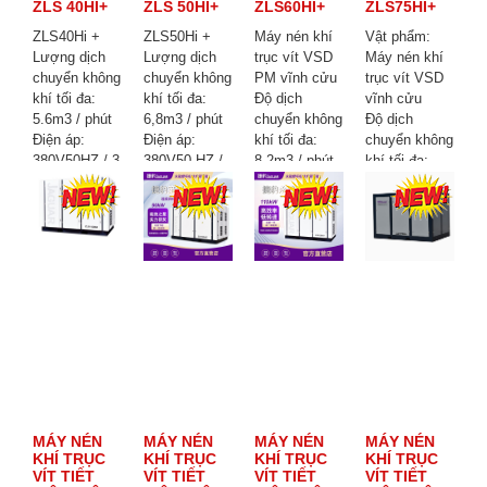
ZLS 40HI+
ZLS 50HI+
ZLS60HI+
ZLS75HI+
ZLS40Hi +
ZLS50Hi +
Máy nén khí
Vật phẩm:
Lượng dịch
Lượng dịch
trục vít VSD
Máy nén khí
chuyển không
chuyển không
PM vĩnh cửu
trục vít VSD
khí tối đa:
khí tối đa:
Độ dịch
vĩnh cửu
5.6m3 / phút
6,8m3 / phút
chuyển không
Độ dịch
Điện áp:
Điện áp:
khí tối đa:
chuyển không
380V50HZ / 3
380V50 HZ /
8.2m3 / phút
khí tối đa:
pha
3 pha
Công suất:
11m3 / phút
Công suất:
Công suất:
45kw / 60hp
Công suất:
30KW / 40HP
37KW / 50HP
Áp suất: 8bar
55kw / 75hp
Áp suất: 8
Áp suất: 8
Kích thước:
Áp suất: 8bar
BAR
BAR
1550 * 1000 *
Kích thước:
Kích thước:
Kích thước:
1480mm
1800 * 1110 *
1370 * 900 *
1400 * 950 *
Cân nặng:
1480mm
1350mm
1350mm
1120kg
Cân nặng:
Trọng lượng:
Trọng lượng:
1300kg
640KG
828KG
Thời gian
lãnh đạo: 10-
20 ngày làm
việc
MÁY NÉN
MÁY NÉN
MÁY NÉN
MÁY NÉN
KHÍ TRỤC
KHÍ TRỤC
KHÍ TRỤC
KHÍ TRỤC
VÍT TIẾT
VÍT TIẾT
VÍT TIẾT
VÍT TIẾT