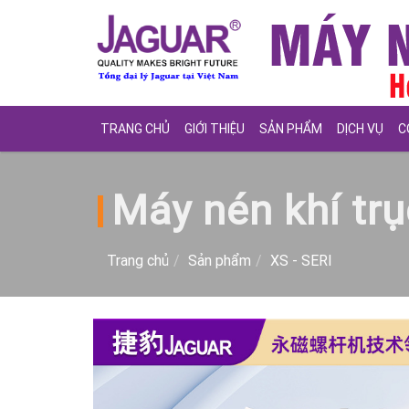
TRANG CHỦ
GIỚI THIỆU
SẢN PHẨM
DỊCH VỤ
C
Máy nén khí trụ
Trang chủ
Sản phẩm
XS - SERI