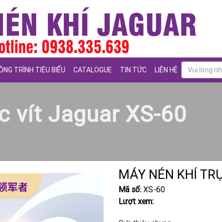
ÔNG TRÌNH TIÊU BIỂU
CATALOGUE
TIN TỨC
LIÊN HỆ
c vít Jaguar XS-60
MÁY NÉN KHÍ TRỤ
Mã số:
XS-60
Lượt xem: