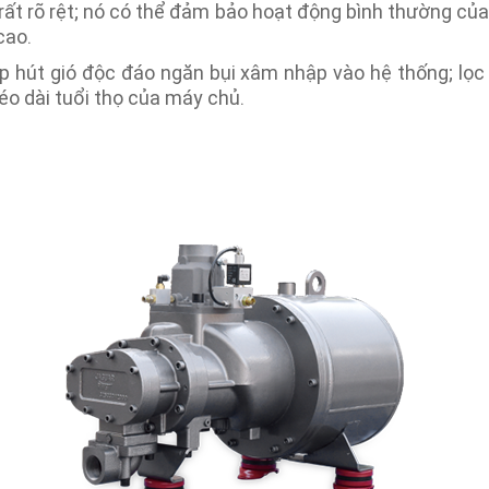
rất rõ rệt; nó có thể đảm bảo hoạt động bình thường củ
cao.
p hút gió độc đáo ngăn bụi xâm nhập vào hệ thống; lọ
éo dài tuổi thọ của máy chủ.