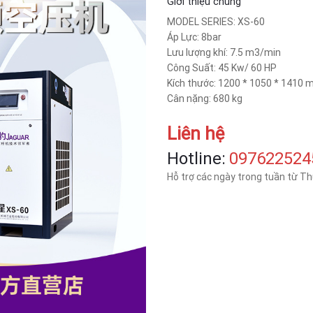
Giới thiệu chung
MODEL SERIES: XS-60
Áp Lực: 8bar
Lưu lượng khí: 7.5 m3/min
Công Suất: 45 Kw/ 60 HP
Kích thước: 1200 * 1050 * 1410
Cân nặng: 680 kg
Liên hệ
Hotline:
‎097622524
Hỗ trợ các ngày trong tuần từ T