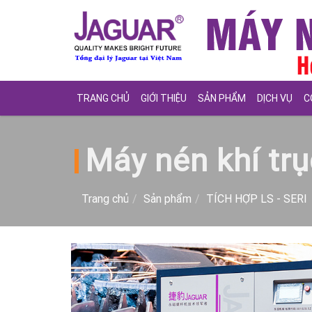
TRANG CHỦ
GIỚI THIỆU
SẢN PHẨM
DỊCH VỤ
C
Máy nén khí trụ
Trang chủ
Sản phẩm
TÍCH HỢP LS - SERI