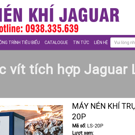
ÔNG TRÌNH TIÊU BIỂU
CATALOGUE
TIN TỨC
LIÊN HỆ
c vít tích hợp Jaguar
MÁY NÉN KHÍ TRỤ
20P
Mã số:
LS-20P
Lượt xem: