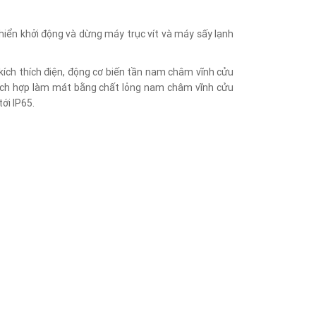
khiển khởi động và dừng máy trục vít và máy sấy lạnh
kích thích điện, động cơ biến tần nam châm vĩnh cửu
 tích hợp làm mát bằng chất lỏng nam châm vĩnh cửu
ới IP65.