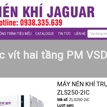
ÔNG TRÌNH TIÊU BIỂU
CATALOGUE
TIN TỨC
LIÊN HỆ
ục vít hai tầng PM VS
MÁY NÉN KHÍ TRỤ
ZLS250-2IC
Mã số:
ZLS250-2iC
Lượt xem: