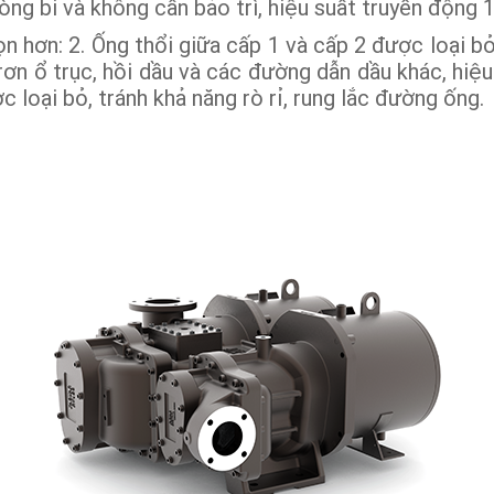
ng bi và không cần bảo trì, hiệu suất truyền động
n hơn: 2. Ống thổi giữa cấp 1 và cấp 2 được loại bỏ
rơn ổ trục, hồi dầu và các đường dẫn dầu khác, hiệ
loại bỏ, tránh khả năng rò rỉ, rung lắc đường ống.