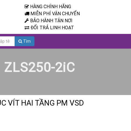
HÀNG CHÍNH HÃNG
MIỄN PHÍ VẬN CHUYỂN
BẢO HÀNH TẬN NƠI
ĐỔI TRẢ LINH HOẠT
Tìm
D ZLS250-2iC
C VÍT HAI TẦNG PM VSD