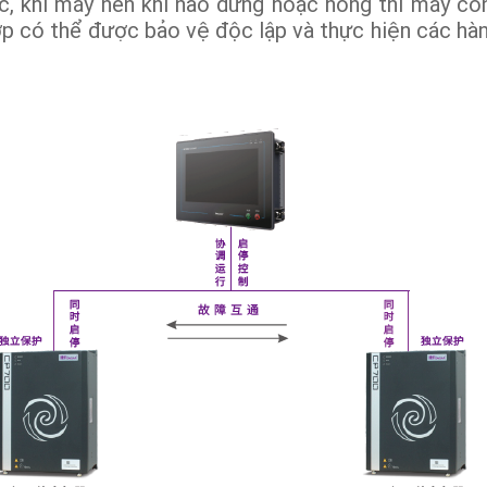
c, khi máy nén khí nào dừng hoặc hỏng thì máy còn
 hợp có thể được bảo vệ độc lập và thực hiện các hàn