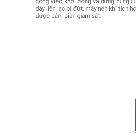
công việc khởi động và dừng cùng lú
dây liên lạc bị đứt, máy nén khí tích
được cảm biến giám sát.