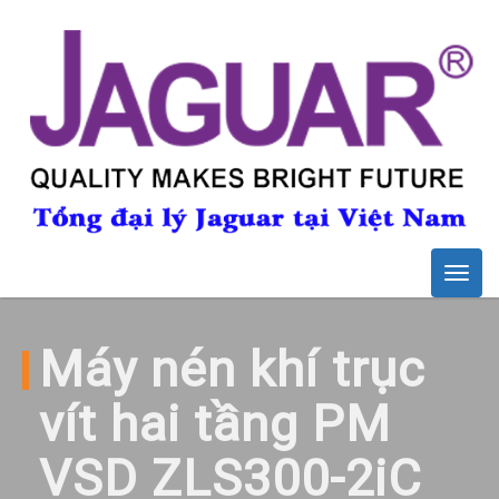
Togg
navig
Máy nén khí trục
vít hai tầng PM
VSD ZLS300-2iC