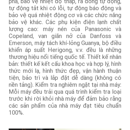
pha, bảo vệ nhiệt độ thấp, rã đông tự động,
tự động tắt khi có lỗi, tự động báo động và
bảo vệ quá nhiệt động cơ và các chức năng
bảo vệ khác. Các phụ kiện điện lạnh chất
lượng cao: máy nén của Panasonic và
Copeland, van giãn nở của Danfoss và
Emerson, máy tách khí-lỏng Guanya, bộ điều
khiển áp suất Herigong, v.v. đều là những
thương hiệu nổi tiếng quốc tế. Thiết kế nhân
bản: thiết kế kết cấu khoa học và hợp lý, hình
thức mới lạ, hình thức đẹp, vận hành thuận
tiện, bảo trì và lắp đặt dễ dàng (không có
nền tảng). Kiểm tra nghiêm ngặt tại nhà máy:
Mỗi máy đều trải qua quá trình kiểm tra loại
trước khi rời khỏi nhà máy để đảm bảo rằng
các sản phẩm của nhà máy đạt tiêu chuẩn
100%.