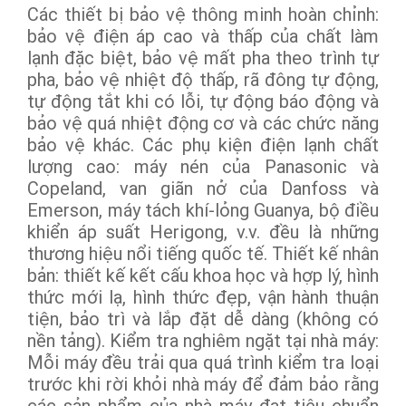
Các thiết bị bảo vệ thông minh hoàn chỉnh:
bảo vệ điện áp cao và thấp của chất làm
lạnh đặc biệt, bảo vệ mất pha theo trình tự
pha, bảo vệ nhiệt độ thấp, rã đông tự động,
tự động tắt khi có lỗi, tự động báo động và
bảo vệ quá nhiệt động cơ và các chức năng
bảo vệ khác. Các phụ kiện điện lạnh chất
lượng cao: máy nén của Panasonic và
Copeland, van giãn nở của Danfoss và
Emerson, máy tách khí-lỏng Guanya, bộ điều
khiển áp suất Herigong, v.v. đều là những
thương hiệu nổi tiếng quốc tế. Thiết kế nhân
bản: thiết kế kết cấu khoa học và hợp lý, hình
thức mới lạ, hình thức đẹp, vận hành thuận
tiện, bảo trì và lắp đặt dễ dàng (không có
nền tảng). Kiểm tra nghiêm ngặt tại nhà máy:
Mỗi máy đều trải qua quá trình kiểm tra loại
trước khi rời khỏi nhà máy để đảm bảo rằng
các sản phẩm của nhà máy đạt tiêu chuẩn